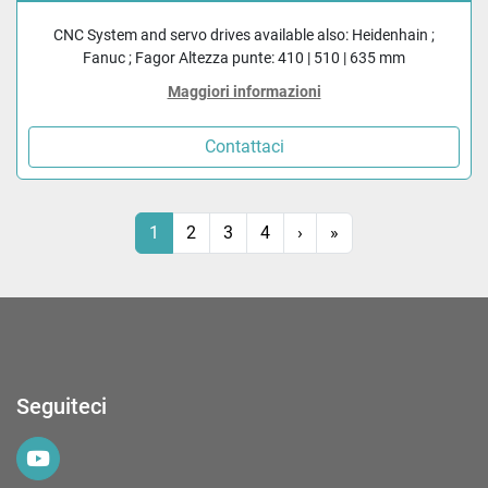
CNC System and servo drives available also: Heidenhain ;
Fanuc ; Fagor Altezza punte: 410 | 510 | 635 mm
Maggiori informazioni
Contattaci
1
2
3
4
›
»
Seguiteci
youtube