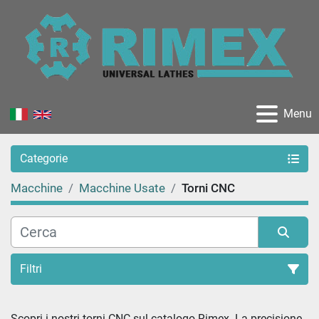
Menu
Categorie
Macchine
Macchine Usate
Torni CNC
Filtri
Ordina per
Scopri i nostri torni CNC sul catalogo Rimex. La precisione 